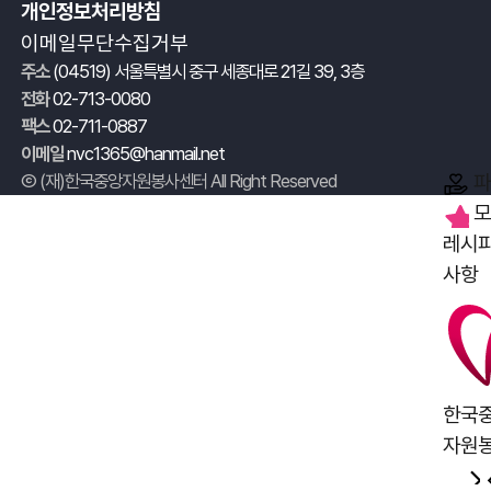
개인정보처리방침
이메일무단수집거부
주소
(04519) 서울특별시 중구 세종대로 21길 39, 3층
전화
02-713-0080
팩스
02-711-0887
이메일
nvc1365@hanmail.net
Ⓒ (재)한국중앙자원봉사센터 All Right Reserved
파
모
레시
사항
한국
자원